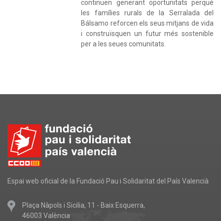
continuen generant oportunitats perquè
les famílies rurals de la Serralada del
Bálsamo reforcen els seus mitjans de vida
i construïsquen un futur més sostenible
per a les seues comunitats.
Espai web oficial de la Fundació Pau i Solidaritat del País Valencià
Plaça Nàpols i Sicilia, 11 - Baix Esquerra,
46003 València