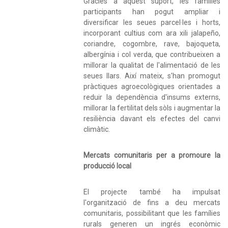
Gràcies a aquest suport, les famílies
participants han pogut ampliar i
diversificar les seues parcel·les i horts,
incorporant cultius com ara xili jalapeño,
coriandre, cogombre, rave, bajoqueta,
albergínia i col verda, que contribueixen a
millorar la qualitat de l'alimentació de les
seues llars. Així mateix, s'han promogut
pràctiques agroecològiques orientades a
reduir la dependència d'insums externs,
millorar la fertilitat dels sòls i augmentar la
resiliència davant els efectes del canvi
climàtic.
Mercats comunitaris per a promoure la
producció local
El projecte també ha impulsat
l'organització de fins a deu mercats
comunitaris, possibilitant que les famílies
rurals generen un ingrés econòmic